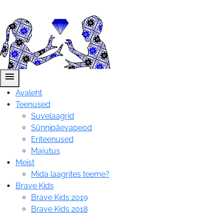
menu
Avaleht
Teenused
Suvelaagrid
Sünnipäevapeod
Eriteenused
Majutus
Meist
Mida laagrites teeme?
Brave Kids
Brave Kids 2019
Brave Kids 2018