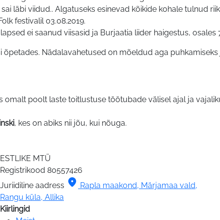
 sai läbi viidud.. Algatuseks esinevad kõikide kohale tulnud 
k festivalil 03.08.2019.
o lapsed ei saanud viisasid ja Burjaatia liider haigestus, osales 7
i õpetades. Nädalavahetused on mõeldud aga puhkamiseks ja 
malt poolt laste toitlustuse töötubade välisel ajal ja vajalik
inski
, kes on abiks nii jõu, kui nõuga.
ESTLIKE MTÜ
Registrikood
80557426
location_on
Juriidiline aadress
Rapla maakond, Märjamaa vald,
Rangu küla, Allika
Kiirlingid