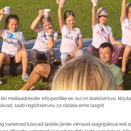
iri meiliaadressile: info@estlike.ee, kui on lisaküsimusi, kirjut
käivad, saab registreerunu ca nädala enne laagrit.
ng vanemad tulevad lastele järele viimasel laagripäeval kell 