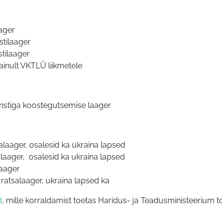
aager
stilaager
stilaager
ainult VKTLÜ liikmetele
unstiga koostegutsemise laager
salaager, osalesid ka ukraina lapsed
alaager, osalesid ka ukraina lapsed
laager
ratsalaager, ukraina lapsed ka
d
, mille korraldamist toetas Haridus- ja Teadusministeerium to