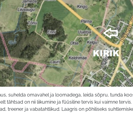
õhus, suhelda omavahel ja loomadega, leida sõpru, tunda ko
lt tähtsad on nii liikumine ja füüsiline tervis kui vaimne tervis.
, treener ja vabatahtlikud. Laagris on põhiliseks suhtlemiskee