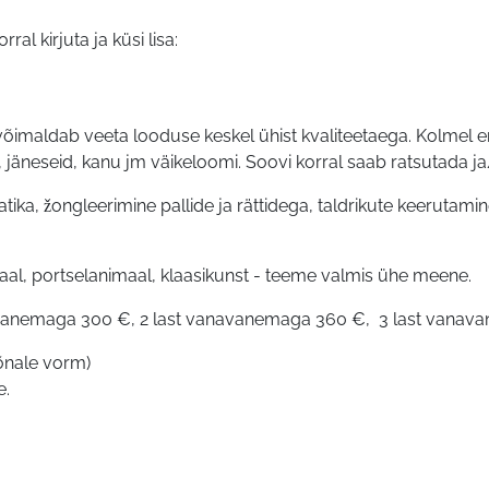
al kirjuta ja küsi lisa:
imaldab veeta looduse keskel ühist kvaliteetaega. Kolmel 
äneseid, kanu jm väikeloomi. Soovi korral saab ratsutada ja/
ika, žongleerimine pallide ja rättidega, taldrikute keerutamine
al, portselanimaal, klaasikunst - teeme valmis ühe meene.
navanemaga 300 €, 2 last vanavanemaga 360 €, 3 last vanav
õnale vorm)
e
.