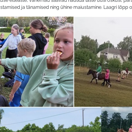
use etteaste, vanemad saavad nautida laste uusi oskusi, pä
amised ja tänamised ning ühine maiustamine. Laagri lõpp on 