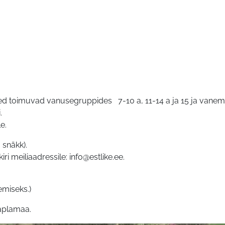
ed toimuvad vanusegruppides 7-10 a, 11-14 a ja 15 ja vanema
i.
e.
 snäkk).
iri meiliaadressile: info@
estlike.ee
.
emiseks.)
Raplamaa.