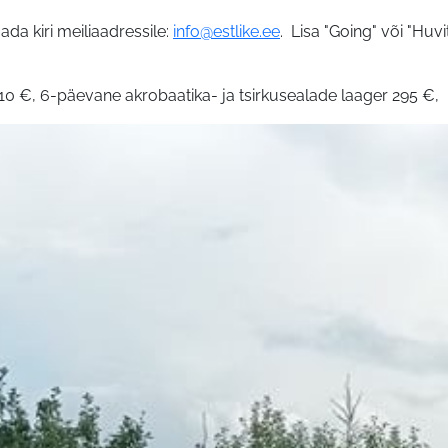
ada kiri meiliaadressile:
info@estlike.ee
. Lisa "Going" või "Huv
 210 €, 6-päevane akrobaatika- ja tsirkusealade laager 295 €,