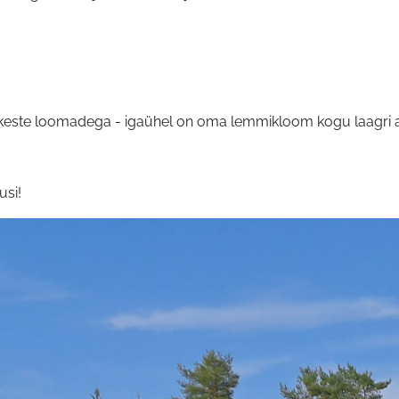
keste loomadega - igaühel on oma lemmikloom kogu laagri a
usi!