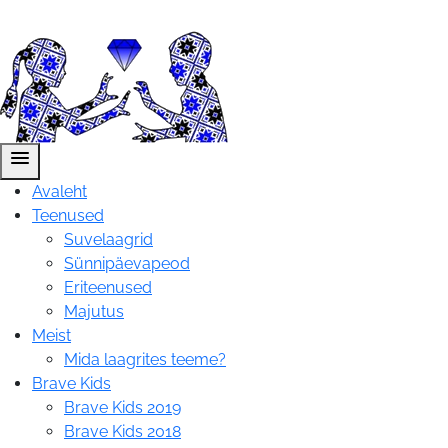
menu
Avaleht
Teenused
Suvelaagrid
Sünnipäevapeod
Eriteenused
Majutus
Meist
Mida laagrites teeme?
Brave Kids
Brave Kids 2019
Brave Kids 2018