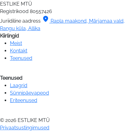
ESTLIKE MTÜ
Registrikood
80557426
location_on
Juriidiline aadress
Rapla maakond, Märjamaa vald,
Rangu küla, Allika
Kiirlingid
Meist
Kontakt
Teenused
Teenused
Laagrid
Sünnipäevapeod
Eriteenused
© 2026 ESTLIKE MTÜ
Privaatsustingimused