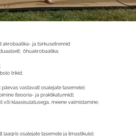
d akrobaatika- ja tsirkusetrennid
viduaalselt; õhuakrobaatika;
;
olo trikid;
x päevas vastavalt osalejate tasemele);
ine (teooria- ja praktikatunnid);
li või klaasisulatusega, meene valmistamine;
 laagris osalejate tasemele ja ilmastikule);