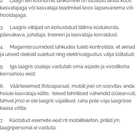
2. Laagri territooriumilt lahkumine on lubatud ainult koos
ESTLIKE
kasvatajaga või kasvataja teadmisel koos lapsevanema või
hooldajaga;
MTÜ
3. Laagris viibijad on kohustatud täitma kodukorda,
päevakava, juhataja, treeneri ja kasvataja korraldusi;
4. Magamisruumidest lahkudes tuleb kontrollida, et aknad
ja uksed oleksid suletud ning elektrivalgustus välja lülitatud;
5. Iga laagris osaleja vastutab oma asjade ja voodikoha
korrashoiu eest;
6. Väärtesemed (fotoaparaat, mobiil jne) on soovitav anda
hoiule kasvataja kätte, teised tehnilised vahendid (sülearvuti,
tahvel jms) ei ole laagris vajalikud, raha pole vaja laagrisse
kaasa võtta;
7. Kaotatud esemete eest nt mobiiltelefon, prillid jm.
laagripersonal ei vastuta;