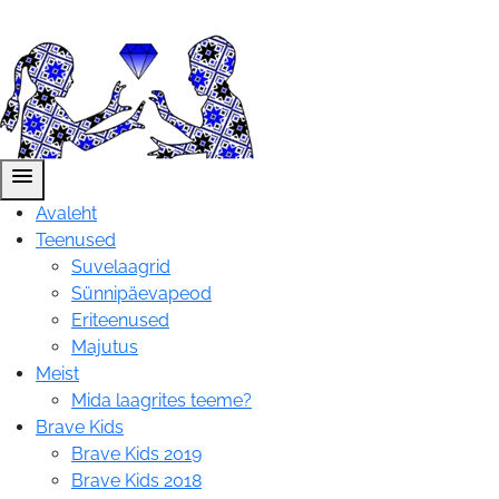
menu
Avaleht
Teenused
Suvelaagrid
Sünnipäevapeod
Eriteenused
Majutus
Meist
Mida laagrites teeme?
Brave Kids
Brave Kids 2019
Brave Kids 2018