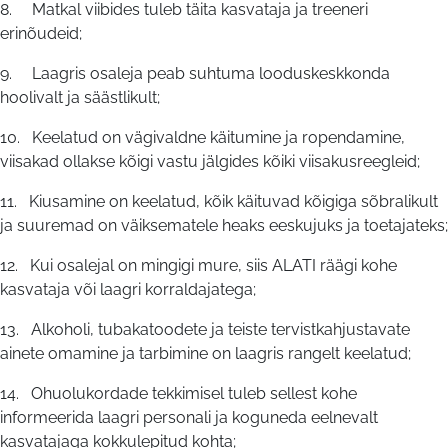
8. Matkal viibides tuleb täita kasvataja ja treeneri
erinõudeid;
9. Laagris osaleja peab suhtuma looduskeskkonda
hoolivalt ja säästlikult;
10. Keelatud on vägivaldne käitumine ja ropendamine,
viisakad ollakse kõigi vastu jälgides kõiki viisakusreegleid;
11. Kiusamine on keelatud, kõik käituvad kõigiga sõbralikult
ja suuremad on väiksematele heaks eeskujuks ja toetajateks;
12. Kui osalejal on mingigi mure, siis ALATI räägi kohe
kasvataja või laagri korraldajatega;
13. Alkoholi, tubakatoodete ja teiste tervistkahjustavate
ainete omamine ja tarbimine on laagris rangelt keelatud;
14. Ohuolukordade tekkimisel tuleb sellest kohe
informeerida laagri personali ja koguneda eelnevalt
kasvatajaga kokkulepitud kohta;