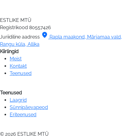
ESTLIKE MTÜ
Registrikood
80557426
location_on
Juriidiline aadress
Rapla maakond, Märjamaa vald,
Rangu küla, Allika
Kiirlingid
Meist
Kontakt
Teenused
Teenused
Laagrid
Sünnipäevapeod
Eriteenused
© 2026 ESTLIKE MTÜ