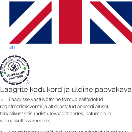
en
®
Laagri
Laagrite kodukord ja üldine päevakava
kodukord
1. Laagrisse vastuvõtmine toimub eeltäidetud
registreerimisvormi ja allkirjastatud ankeedi alusel,
ja
tervislikust seisundist ülevaadet andes, palume olla
päevakava
võimalikult avameelne;
|