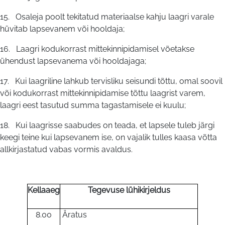
15. Osaleja poolt tekitatud materiaalse kahju laagri varale
hüvitab lapsevanem või hooldaja;
16. Laagri kodukorrast mittekinnipidamisel võetakse
ühendust lapsevanema või hooldajaga;
17. Kui laagriline lahkub tervisliku seisundi tõttu, omal soovil
või kodukorrast mittekinnipidamise tõttu laagrist varem,
laagri eest tasutud summa tagastamisele ei kuulu;
18. Kui laagrisse saabudes on teada, et lapsele tuleb järgi
keegi teine kui lapsevanem ise, on vajalik tulles kaasa võtta
allkirjastatud vabas vormis avaldus.
Kellaaeg
Tegevuse lühikirjeldus
8.00
Äratus